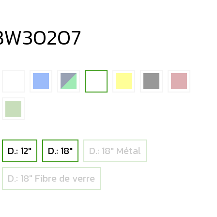
BW30207
D.: 12"
D.: 18"
D.: 18" Métal
D.: 18" Fibre de verre