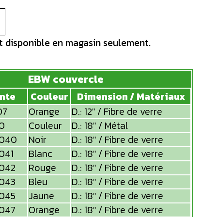
st disponible en magasin seulement.
EBW couvercle
ante
Couleur
Dimension / Matériaux
07
Orange
D.: 12" / Fibre de verre
0
Couleur
D.: 18" / Métal
040
Noir
D.: 18" / Fibre de verre
041
Blanc
D.: 18" / Fibre de verre
042
Rouge
D.: 18" / Fibre de verre
043
Bleu
D.: 18" / Fibre de verre
045
Jaune
D.: 18" / Fibre de verre
047
Orange
D.: 18" / Fibre de verre