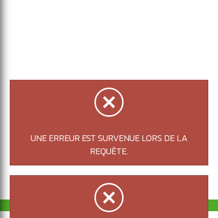
JCP175GR
JCP125
CHAUDIÈRE MISE À LA
CHAUDIÈRE
TERRE ET RENFORCÉE
NOIR
GRISE-ARGENT
UNE ERREUR EST SURVENUE LORS DE LA
REQUÊTE.