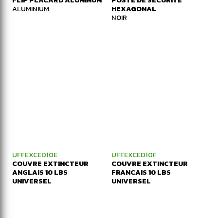
FLIP PLACARD ALUMINUM
POSTE DE SÉCURITÉ
ALUMINIUM
HEXAGONAL
NOIR
UFFEXCED10E
UFFEXCED10F
COUVRE EXTINCTEUR
COUVRE EXTINCTEUR
ANGLAIS 10 LBS
FRANCAIS 10 LBS
UNIVERSEL
UNIVERSEL