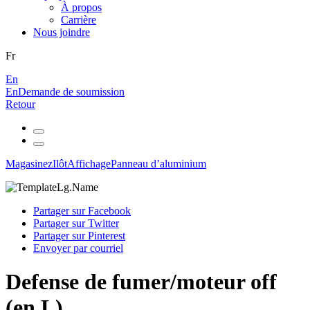
À propos
Carrière
Nous joindre
Fr
En
En
Demande de soumission
Retour
Magasinez
Ilôt
Affichage
Panneau d’aluminium
Partager sur Facebook
Partager sur Twitter
Partager sur Pinterest
Envoyer par courriel
Defense de fumer/moteur off
(en L)