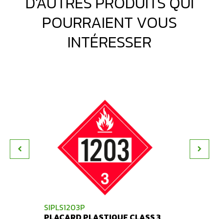
D'AUTRES PRODUITS QUI
POURRAIENT VOUS
INTÉRESSER
SIPLS1203P
SIPC3
PLACARD PLASTIQUE CLASS 3
FLIP 