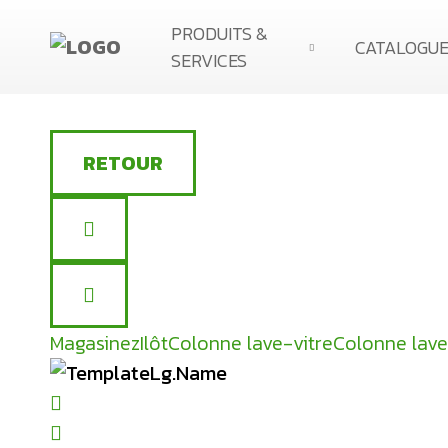
PRODUITS &
CATALOGU
SERVICES
NOS PRODUITS
SERVICE D’INSTALLATION
RETOUR
BALANCE EMBARQUÉE POUR CAMION
Magasinez
Ilôt
Colonne lave-vitre
Colonne lave