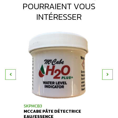
POURRAIENT VOUS
INTÉRESSER
SKPMCB3
SKKW
MCCABE PÂTE DÉTECTRICE
KOLOR
EAU/ESSENCE
PÂTE 