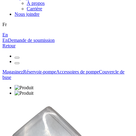
À propos
Carrière
Nous joindre
Fr
En
En
Demande de soumission
Retour
Magasinez
Réservoir-pompe
Accessoires de pompe
Couvercle de
buse