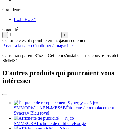
Grandeur:
L.:3” H.: 3”
Quantité
-
+
Cet article est disponible en magasin seulement.
Passer à la caisse
Continuer à magasiner
Carré transparent 3"x3". Cet item s'installe sur le couvre-pistolet
SMMSC.
D'autres produits qui pourraient vous
intéresser
SMMOPW11ABN-MESSB
Étiquette de remplacement
Synergy
Bleu royal
SMMSCR
Affichette de publicité
Rouge