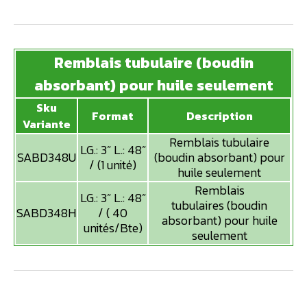
Remblais tubulaire (boudin
absorbant) pour huile seulement
Sku
Format
Description
Variante
Remblais tubulaire
LG.: 3” L.: 48”
SABD348U
(boudin absorbant) pour
/ (1 unité)
huile seulement
Remblais
LG.: 3” L.: 48”
tubulaires (boudin
SABD348H
/ ( 40
absorbant) pour huile
unités/Bte)
seulement