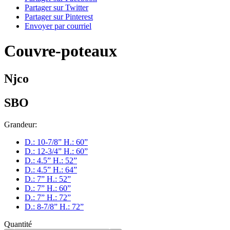
Partager sur Twitter
Partager sur Pinterest
Envoyer par courriel
Couvre-poteaux
Njco
SBO
Grandeur:
D.: 10-7/8” H.: 60”
D.: 12-3/4” H.: 60”
D.: 4.5” H.: 52”
D.: 4.5” H.: 64”
D.: 7” H.: 52”
D.: 7” H.: 60”
D.: 7” H.: 72”
D.: 8-7/8” H.: 72”
Quantité