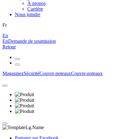
À propos
Carrière
Nous joindre
Fr
En
En
Demande de soumission
Retour
Magasinez
Sécurité
Couvre-poteaux
Couvre-poteaux
Partager sur Facebook