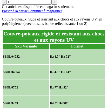
-
+
Cet article est disponible en magasin seulement.
Passer à la caisse
Continuer à magasiner
Couvre-poteaux rigide et résistant aux chocs et aux rayons UV, en
polyéthylène (avec ou sans bande réfléchissante 1 ou 2)
Couvre-poteaux rigide et résistant aux chocs
et aux rayons UV
Sku Variante
Format
SBOL04552
D.: 4.5” H.: 52”
SBOL04564
D.: 4.5” H.: 64”
SBOL0752
D.: 7” H.: 52”
SBOL0760
D.: 7” H.: 60”