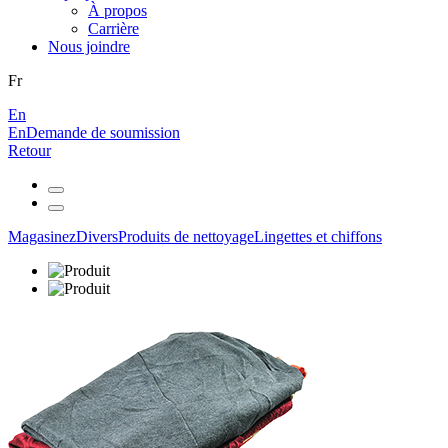
À propos
Carrière
Nous joindre
Fr
En
En
Demande de soumission
Retour
Magasinez
Divers
Produits de nettoyage
Lingettes et chiffons