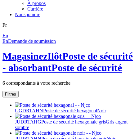
À propos
Carrière
Nous joindre
Fr
En
En
Demande de soumission
Magasinez
Ilôt
Poste de sécurité
- absorbant
Poste de sécurité
6
correspondants à votre recherche
Filtres
UGDRTAHN
Poste de sécurité hexagonal
Noir
JUDRTAHG
Poste de sécurité hexagonale gris
Gris argent
sombre
JUDRTAHN
Poste de sécurité hexagonale noir
Noir