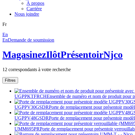
À propos
Carrière
Nous joindre
Fr
En
En
Demande de soumission
Magasinez
Ilôt
Présentoir
Njco
12
correspondants à votre recherche
Filtres
UGPPKTFRCH
Ensemble de numéro et nom de produit pour pr
UGPPV30GSDR
Porte de remplacement pour présentoir
UGPPV48GSDR
Porte de remplacement pour présentoir
UMM695PR
Porte de remplacement pour présentoir verrouill