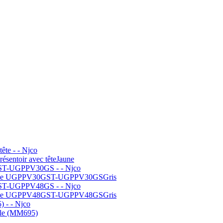
ésentoir avec tête
Jaune
 modèle UGPPV30GST-UGPPV30GS
Gris
 modèle UGPPV48GST-UGPPV48GS
Gris
able (MM695)