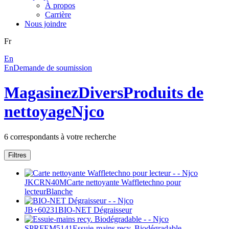
À propos
Carrière
Nous joindre
Fr
En
En
Demande de soumission
Magasinez
Divers
Produits de
nettoyage
Njco
6
correspondants à votre recherche
Filtres
JKCRN40M
Carte nettoyante Waffletechno pour
lecteur
Blanche
JB+60231
BIO-NET Dégraisseur
SPRFEM5141
Essuie-mains recy. Biodégradable